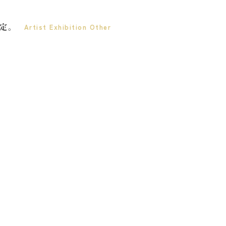
決定。
Artist
Exhibition
Other