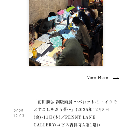
View More
「前田勝弘 銅版画展 〜パれットに… イツモ
とすこしチガう蒼〜」(2025年12月5日
2025
12.03
(金)-11日(木)／PENNY LANE
GALLERY(コピス吉祥寺A館1階))