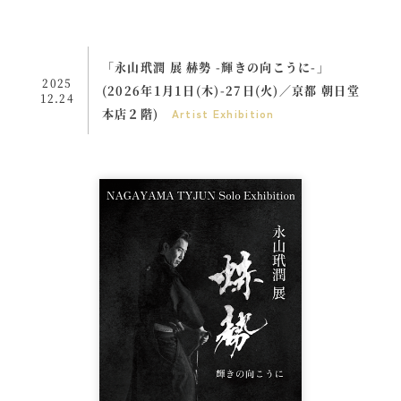
「永山玳潤 展 赫勢 -輝きの向こうに-」
2025
(2026年1月1日(木)-27日(火)／京都 朝日堂
12.24
本店２階)
Artist
Exhibition