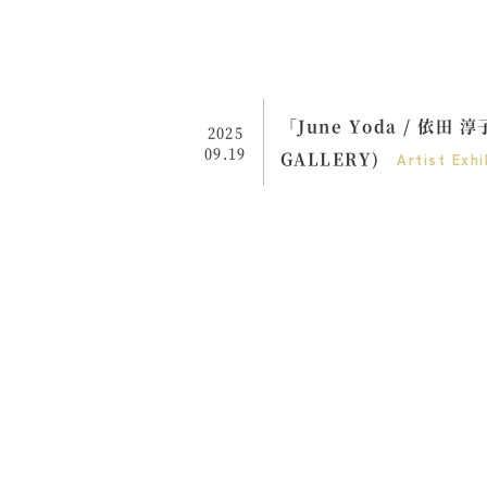
「June Yoda / 依田
2025
09.19
GALLERY)
Artist
Exhi