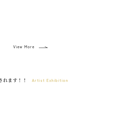
View More
展されます！！
Artist
Exhibition