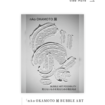
View More
「nAo OKAMOTO 展 BUBBLE ART