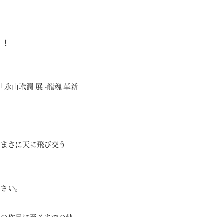
！！
山玳潤 展 -龍魂 革新
、まさに天に飛び交う
ださい。
在の作品に至るまでの軌