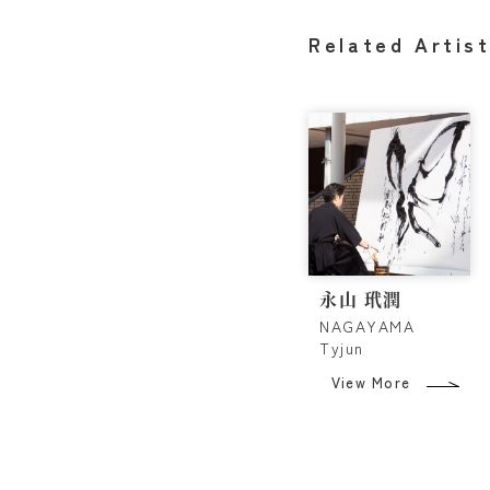
Related Artis
永山 玳潤
NAGAYAMA
Tyjun
View More