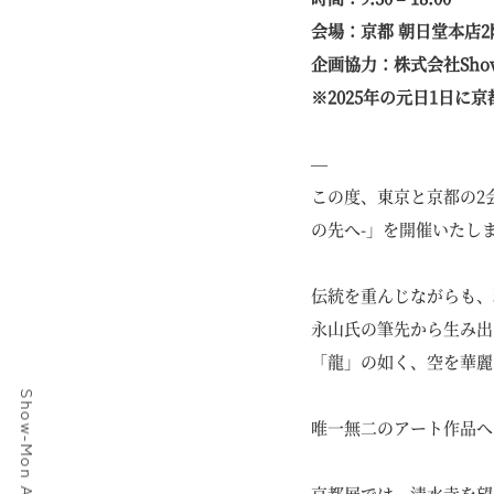
会場：京都 朝日堂本店2
企画協力：株式会社Show-
※2025年の元日1日
―
この度、東京と京都の2
の先へ-」を開催いたし
伝統を重んじながらも、
永山氏の筆先から生み出
「龍」の如く、空を華麗
唯一無二のアート作品へ
京都展では、清水寺を望