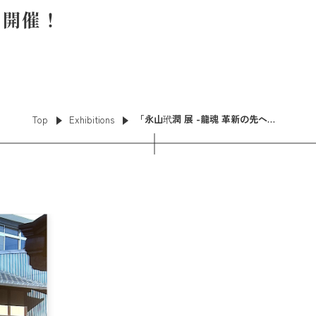
て開催！
「永山玳潤 展 -龍魂 革新の先へ-」[京都展](2025.1.1 Wed. -1.29 Wed.) 京都 朝日堂本店2階ギャラリーにて開催！
Top
Exhibitions