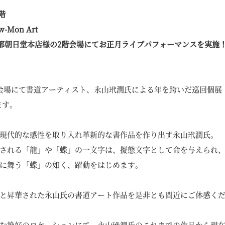
階
Mon Art
に京都朝日堂本店様の2階会場にてお正月ライブパフォーマンスを実施
会場にて書道アーティスト、永山玳潤氏による年を跨いだ巡回個展「永
ます。
現代的な感性を取り入れ革新的な書作品を作り出す永山玳潤氏。
される「龍」や「蝶」の一文字は、擬態文字として命を与えられ
に舞う「蝶」の如く、躍動をはじめます。
と昇華された永山氏の書道アート作品を是非とも間近にご体感く
む絶好のロケーションにて、永山玳潤氏のこれまでの作品から現