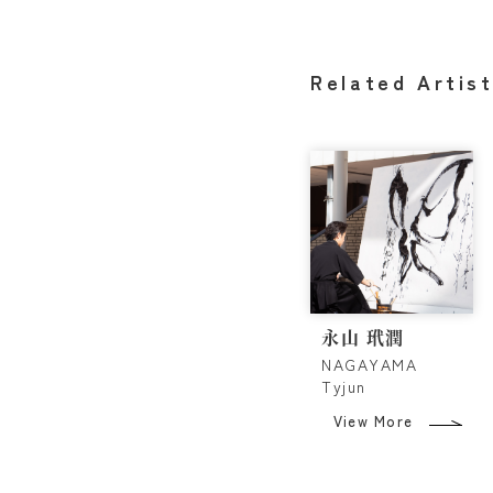
Related Artis
永山 玳潤
NAGAYAMA
Tyjun
View More