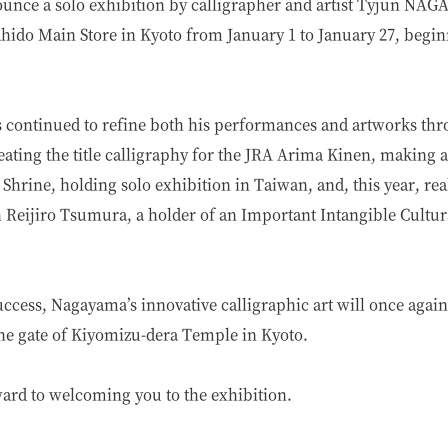
ounce a solo exhibition by calligrapher and artist Tyjun NA
ahido Main Store in Kyoto from January 1 to January 27, begi
ntinued to refine both his performances and artworks thro
reating the title calligraphy for the JRA Arima Kinen, making 
hrine, holding solo exhibition in Taiwan, and, this year, real
Reijiro Tsumura, a holder of an Important Intangible Cultur
success, Nagayama’s innovative calligraphic art will once agai
 the gate of Kiyomizu-dera Temple in Kyoto.
ard to welcoming you to the exhibition.