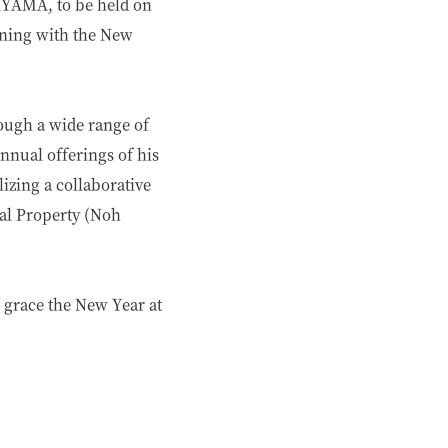
GAYAMA, to be held on
nning with the New
ugh a wide range of
annual offerings of his
izing a collaborative
al Property (Noh
n grace the New Year at