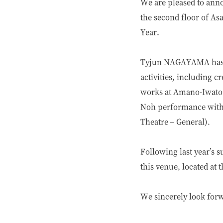
We are pleased to ann
the second floor of As
Year.
Tyjun NAGAYAMA has co
activities, including c
works at Amano-Iwato S
Noh performance with 
Theatre – General).
Following last year’s 
this venue, located at
We sincerely look forw