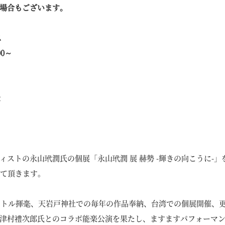
場合もございます。
ス
00～
t
ィストの永山玳潤氏の個展「永山玳潤 展 赫勢 -輝きの向こうに-
せて頂きます。
タイトル揮毫、天岩戸神社での毎年の作品奉納、台湾での個展開催、
津村禮次郎氏とのコラボ能楽公演を果たし、ますますパフォーマ