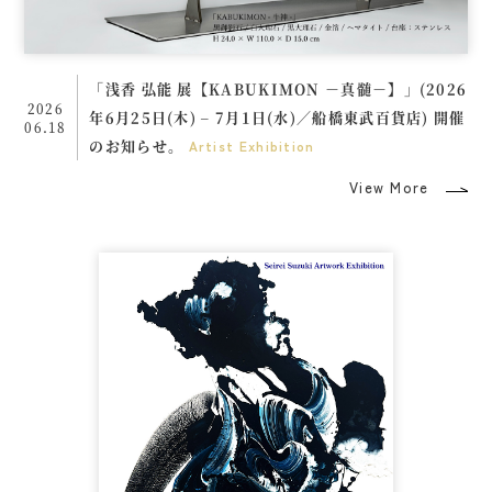
「浅香 弘能 展【KABUKIMON －真髄－】」(2026
2026
年6月25日(木) – 7月1日(水)／船橋東武百貨店) 開催
06.18
のお知らせ。
Artist
Exhibition
View More